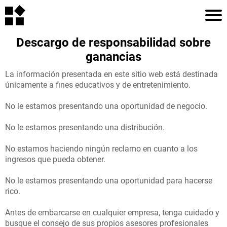
H
Descargo de responsabilidad sobre
O
ganancias
M
La información presentada en este sitio web está destinada
únicamente a fines educativos y de entretenimiento.
E
No le estamos presentando una oportunidad de negocio.
No le estamos presentando una distribución.
A
r
R
No estamos haciendo ningún reclamo en cuanto a los
c
ingresos que pueda obtener.
TI
No le estamos presentando una oportunidad para hacerse
C
rico.
L
Antes de embarcarse en cualquier empresa, tenga cuidado y
E
busque el consejo de sus propios asesores profesionales