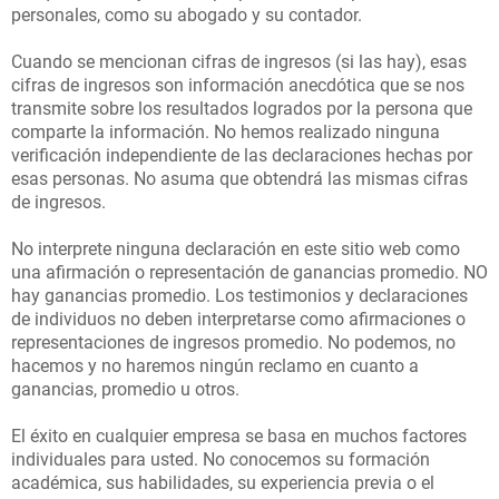
personales, como su abogado y su contador.
S
Cuando se mencionan cifras de ingresos (si las hay), esas
n
cifras de ingresos son información anecdótica que se nos
transmite sobre los resultados logrados por la persona que
C
comparte la información. No hemos realizado ninguna
c
O
verificación independiente de las declaraciones hechas por
esas personas. No asuma que obtendrá las mismas cifras
N
de ingresos.
T
No interprete ninguna declaración en este sitio web como
A
una afirmación o representación de ganancias promedio. NO
hay ganancias promedio. Los testimonios y declaraciones
C
de individuos no deben interpretarse como afirmaciones o
u
representaciones de ingresos promedio. No podemos, no
T
hacemos y no haremos ningún reclamo en cuanto a
ganancias, promedio u otros.
El éxito en cualquier empresa se basa en muchos factores
A
individuales para usted. No conocemos su formación
académica, sus habilidades, su experiencia previa o el
B