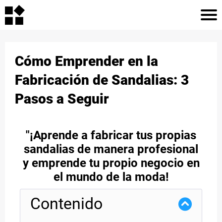
HOME
Ho
Cómo Emprender en la
Arti
ARTICLES
Fabricación de Sandalias: 3
Pasos a Seguir
Con
CONTACT
Abo
"¡Aprende a fabricar tus propias
sandalias de manera profesional
ABOUT
y emprende tu propio negocio en
el mundo de la moda!
Contenido
CATEGORY
1